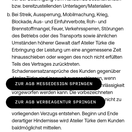
bzw. bereitzustellenden Unterlagen/Materialien.
Bei Streik, Aussperrung, Mobilmachung, Krieg,
Blockade, Aus- und Einfuhrverbote, Roh- und
Brennstoffmangel, Feuer, Verkehrssperren, Störungen
des Betriebs oder des Transports sowie ähnlichen
Umständen höherer Gewalt darf Atelier Türke die
Erbringung der Leistung um eine angemessene Zeit
hinausschieben oder wegen des noch nicht erfüllten
Teils des Vertrages zurücktreten.
Schadensersatzansprüche des Kunden gegenüber
Atelier Türke sind insoweit ausgeschlossen, wenn
ZUR AGB MESSEDESIGN SPRINGEN
Atelier Türke weder Vorsatz noch grobe Fahrlässigkeit
vorgeworfen werden kann. Die vorbezeichneten
Umstände sind von Atelier Türke auch dann nicht zu
ZUR AGB WERBEAGENTUR SPRINGEN
vertreten, wenn sie während eines bereits
vorliegenden Verzugs entstehen. Beginn und Ende
derartiger Hindernisse wird Atelier Türke dem Kunden
baldmöglichst mitteilen.